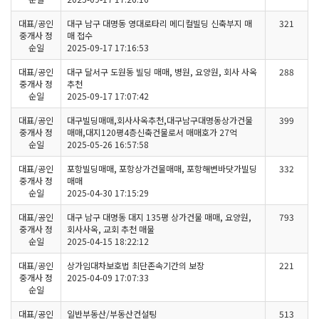
대표/공인
대구 남구 대명동 영대로타리 메디컬빌딩 신축부지 매
321
중개사 정
매 접수
순일
2025-09-17 17:16:53
대표/공인
대구 달서구 도원동 빌딩 매매, 병원, 요양원, 회사 사옥
288
중개사 정
추천
순일
2025-09-17 17:07:42
대표/공인
대구빌딩매매,회사사옥추천,대구남구대명동상가건물
399
중개사 정
매매,대지120평4층신축건물로서 매매호가 27억
순일
2025-05-26 16:57:58
대표/공인
포항빌딩매매, 포항상가건물매매, 포항해변바닷가빌딩
332
중개사 정
매매
순일
2025-04-30 17:15:29
대표/공인
대구 남구 대명동 대지 135평 상가건물 매매, 요양원,
793
중개사 정
회사사옥, 교회 추천 매물
순일
2025-04-15 18:22:12
대표/공인
상가임대차보호법 최단존속기간의 보장
221
중개사 정
2025-04-09 17:07:33
순일
대표/공인
일반부동산/부동산컨설팅
513