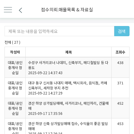
접수의뢰.매물목록 & 자료실
검색
전체 ( 27 )
작성자
제목
조회수
대표/공인
수성구 사거리코너 나대지, 신축부지, 메디컬빌딩 등 다
438
중개사 정
용도
순일
2025-09-22 14:37:43
대표/공인
대구 동구 신서동 나대지 매매, 택시회사, 음식점, 카페
371
중개사 정
신축부지, 세차장 부지 추천
순일
2025-09-22 14:27:29
대표/공인
경산 하양 상가빌딩매매, 사거리코너, 메인자리, 건물매
452
중개사 정
매
순일
2025-09-17 17:35:56
대표/공인
경산 하양 신축 상가빌딩매매 접수, 수익율이 좋은 빌딩
453
중개사 정
매매
순일
2025-09-17 17:26:16