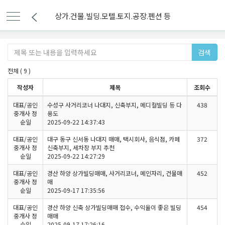
상가.건물.빌딩.모텔.토지.공장.펜션 등
검색
전체 ( 9 )
작성자
제목
조회수
대표/공인
수성구 사거리코너 나대지, 신축부지, 메디컬빌딩 등 다
438
중개사 정
용도
순일
2025-09-22 14:37:43
대표/공인
대구 동구 신서동 나대지 매매, 택시회사, 음식점, 카페
372
중개사 정
신축부지, 세차장 부지 추천
순일
2025-09-22 14:27:29
대표/공인
경산 하양 상가빌딩매매, 사거리코너, 메인자리, 건물매
452
중개사 정
매
순일
2025-09-17 17:35:56
대표/공인
경산 하양 신축 상가빌딩매매 접수, 수익율이 좋은 빌딩
454
중개사 정
매매
순일
2025-09-17 17:26:16