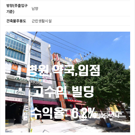
방향(주출입구
남향
기준)
건축물주용도
근린생활시설