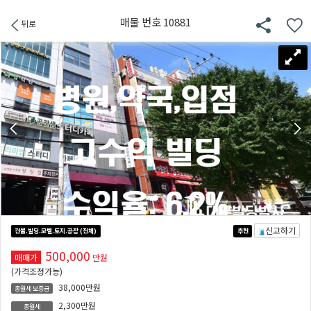
매물 번호 10881
뒤로
신고하기
건물.빌딩.모텔.토지.공장 (전체)
추천
500,000
매매가
만원
(가격조정가능)
38,000만원
총월세 보증금
2,300만원
총월세