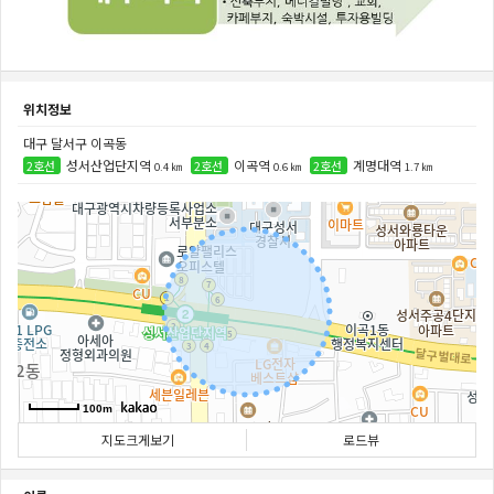
위치정보
대구 달서구 이곡동
성서산업단지역
이곡역
계명대역
2호선
2호선
2호선
0.4 ㎞
0.6 ㎞
1.7 ㎞
100m
지도크게보기
로드뷰