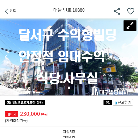
매물 번호 10880
뒤로
신고하기
건물.빌딩.모텔.토지.공장 (전체)
추천
230,000
매매가
만원
(가격조정가능)
지상5층
지하1층