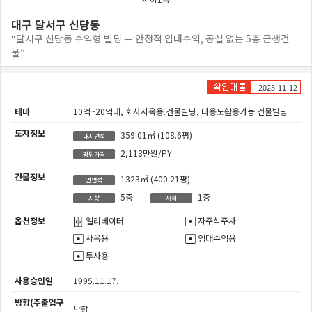
대구 달서구 신당동
“달서구 신당동 수익형 빌딩 — 안정적 임대수익, 공실 없는 5층 근생건
물”
2025-11-12
테마
10억~20억대,
회사사옥용.건물빌딩,
다용도활용가능.건물빌딩
토지정보
359.01㎡
(108.6평)
대지면적
2,118만원/PY
평당가격
건물정보
1323㎡
(400.21평)
연면적
5층
1층
지상
지하
옵션정보
엘리베이터
자주식주차
사옥용
임대수익용
투자용
사용승인일
1995.11.17.
방향(주출입구
남향