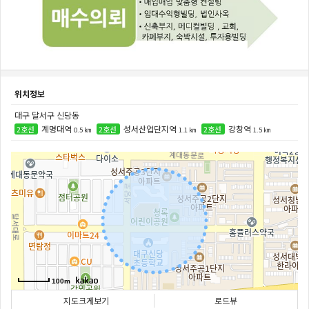
위치정보
대구 달서구 신당동
계명대역
성서산업단지역
강창역
2호선
2호선
2호선
0.5 ㎞
1.1 ㎞
1.5 ㎞
100m
지도크게보기
로드뷰