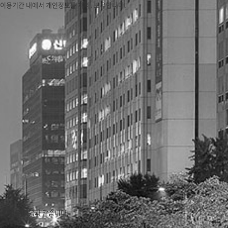
․이용기간 내에서 개인정보를 처리․보유합니다.
 방법은 다음과 같습니다.