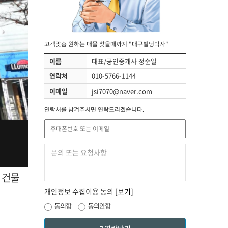
고객맞춤 원하는 매물 찾을때까지 "대구빌딩박사"
이름
대표/공인중개사 정순일
연락처
010-5766-1144
이메일
jsi7070@naver.com
연락처를 남겨주시면 연락드리겠습니다.
 건물
개인정보 수집이용 동의
[보기]
동의함
동의안함