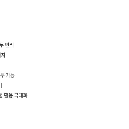
두 편리
미지
모두 가능
이
건물 활용 극대화