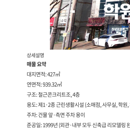
상세설명
매물 요약
대지면적: 427㎡
연면적: 939.32㎡
구조: 철근콘크리트조, 4층
용도: 제1·2종 근린생활시설 (소매점, 사무실, 학원,
주차: 건물 앞·측면 주차 용이
준공일: 1999년 (외관·내부 모두 신축급 리모델링 