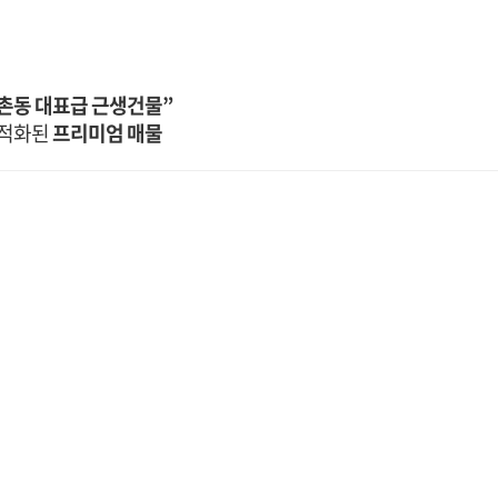
방촌동 대표급 근생건물”
최적화된
프리미엄 매물