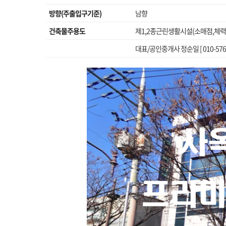
방향(주출입구기준)
남향
건축물주용도
제1,2종근린생활시설(소매점,체력
대표/공인중개사 정순일 [ 010-5766-