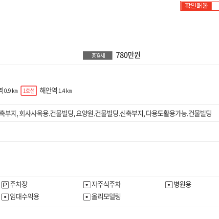
780만원
총월세
역
해안역
0.9 ㎞
1.4 ㎞
1호선
축부지,
회사사옥용.건물빌딩,
요양원.건물빌딩.신축부지,
다용도활용가능.건물빌딩
주차장
자주식주차
병원용
임대수익용
올리모델링