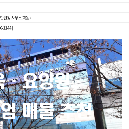
단련장,사무소,학원)
1144 ]