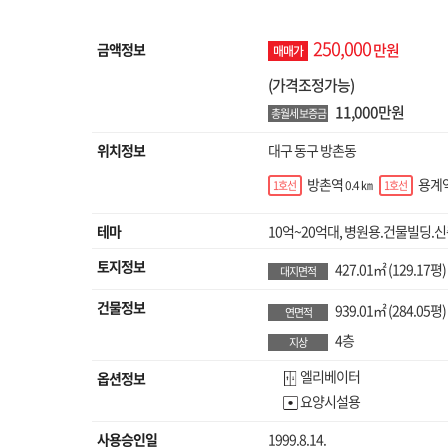
250,000
금액정보
만원
매매가
(가격조정가능)
11,000만원
총월세 보증금
위치정보
대구 동구 방촌동
방촌역
용계
0.4 ㎞
1호선
1호선
테마
10억~20억대,
병원용.건물빌딩.신
토지정보
427.01㎡
(129.17평)
대지면적
건물정보
939.01㎡
(284.05평)
연면적
4층
지상
엘리베이터
옵션정보
요양시설용
사용승인일
1999.8.14.