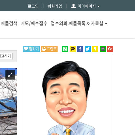
로그인
회원가입
마이페이지
매물검색
매도/매수접수
접수의뢰.매물목록 & 자료실
찜하기
프린트
신고하기