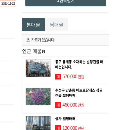
연락받기
2025-11-12
본매물
찜매물
자료가 없습니다.
인근 매물
동구 용계동 소재하는 빌딩건물 매
매건입니다. …
570,000
만원
매
수성구 만촌동 메트로팔레스 상권
건물.빌딩매매
460,000
만원
매
상가.빌딩매매
120,000
만원
매