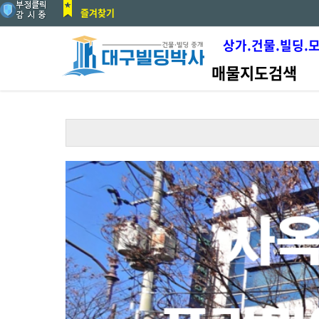
즐겨찾기
상가.건물.빌딩.
매물지도검색