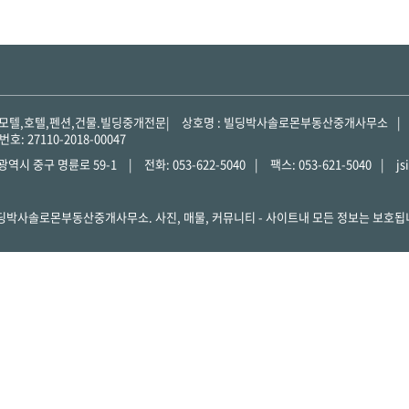
 모텔,호텔,펜션,건물.빌딩중개전문
상호명 : 빌딩박사솔로몬부동산중개사무소
: 27110-2018-00047
광역시 중구 명륜로 59-1
전화: 053-622-5040
팩스: 053-621-5040
js
 빌딩박사솔로몬부동산중개사무소. 사진, 매물, 커뮤니티 - 사이트내 모든 정보는 보호됩니다