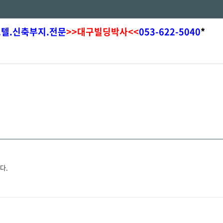
모텔.신축부지.전문
>>대구빌딩박사<<
053-622-5040
*
다.