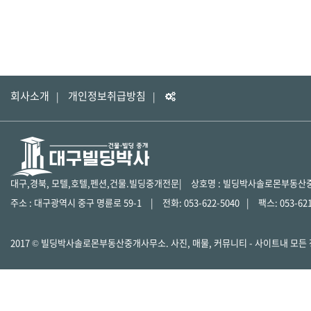
회사소개
개인정보취급방침
대구,경북, 모텔,호텔,펜션,건물.빌딩중개전문
상호명 : 빌딩박사솔로몬부동산
주소 :
대구광역시 중구 명륜로 59-1
전화: 053-622-5040
팩스: 053-62
2017 © 빌딩박사솔로몬부동산중개사무소. 사진, 매물, 커뮤니티 - 사이트내 모든 정