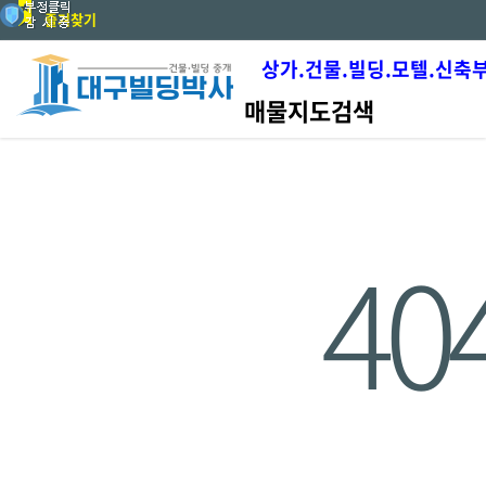
즐겨찾기
상가.건물.빌딩.모텔.신축
매물지도검색
40